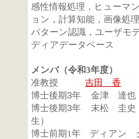
感性情報処理，ヒューマ
ョン，計算知能，画像処
パターン認識，ユーザモ
ディアデータベース
メンバ（令和3年度）
准教授
吉田 香
3
博士後期
年
金津 達也
3
博士後期
年
末松 圭史
生）
博士前期1年 ディアン