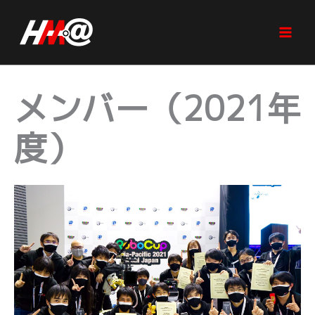
内
容
を
ス
キ
メンバー（2021年
ッ
プ
度）