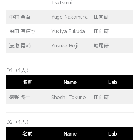
Tsutsumi
中村 勇吾
Yugo Nakamura
田向研
福田 有輝也
Yukiya Fukuda
田向研
法地 勇輔
Yusuke Hoji
堀尾研
D1（1人）
名前
Name
Lab
徳野 将士
Shoshi Tokuno
田向研
D2（1人）
名前
Name
Lab