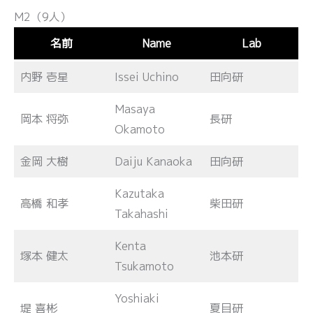
M2（9人）
名前
Name
Lab
内野 壱星
Issei Uchino
田向研
Masaya
岡本 将弥
長研
Okamoto
金岡 大樹
Daiju Kanaoka
田向研
Kazutaka
高橋 和孝
柴田研
Takahashi
Kenta
塚本 健太
池本研
Tsukamoto
Yoshiaki
堤 喜彬
夏目研