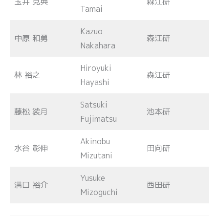
玉井 克典
森江研
Tamai
Kazuo
中原 和勇
森江研
Nakahara
Hiroyuki
林 裕之
森江研
Hayashi
Satsuki
藤松 裟月
池本研
Fujimatsu
Akinobu
水谷 彰伸
田向研
Mizutani
Yusuke
溝口 裕介
西田研
Mizoguchi