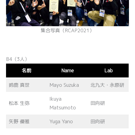
集合写真（RCAP2021）
B4（3人）
名前
Name
Lab
鈴鹿 真世
Mayo Suzuka
北九大・永原研
Ikuya
松本 生弥
田向研
Matsumoto
矢野 優雅
Yuga Yano
田向研