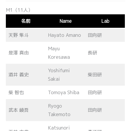
M1（11人）
名前
Name
Lab
天野 隼斗
Hayato Amano
田向研
Mayu
是澤 真由
長研
Koresawa
Yoshifumi
酒井 義史
柴田研
Sakai
柴 智也
Tomoya Shiba
田向研
Ryogo
武本 崚吾
田向研
Takemoto
Katsunori