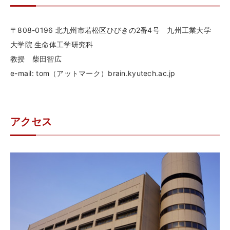
介
外
〒808-0196 北九州市若松区ひびきの2番4号 九州工業大学
部
大学院 生命体工学研究科
教授 柴田智広
資
e-mail: tom（アットマーク）brain.kyutech.ac.jp
金
授
業
アクセス
設
備
外
部
発
表