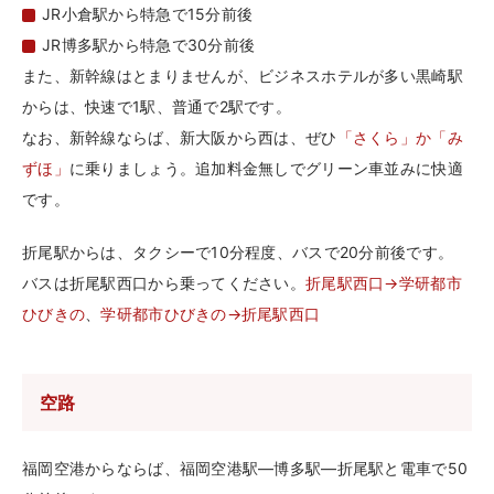
セ
JR小倉駅から特急で15分前後
ス
JR博多駅から特急で30分前後
また、新幹線はとまりませんが、ビジネスホテルが多い黒崎駅
からは、快速で1駅、普通で2駅です。
なお、新幹線ならば、新大阪から西は、ぜひ
「さくら」か「み
ずほ」
に乗りましょう。追加料金無しでグリーン車並みに快適
です。
折尾駅からは、タクシーで10分程度、バスで20分前後です。
バスは折尾駅西口から乗ってください。
折尾駅西口→学研都市
ひびきの
、
学研都市ひびきの→折尾駅西口
空路
福岡空港からならば、福岡空港駅―博多駅―折尾駅と電車で50