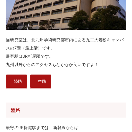
共
同・
協
当研究室は、北九州学術研究都市内にある九工大若松キャンパ
力
スの7階（最上階）です。
先
最寄駅はJR折尾駅です。
お
九州以外からのアクセスもなかなか良いですよ！
問
陸路
空路
い
合
わ
せ・
陸路
ア
ク
最寄のJR折尾駅までは、新幹線ならば