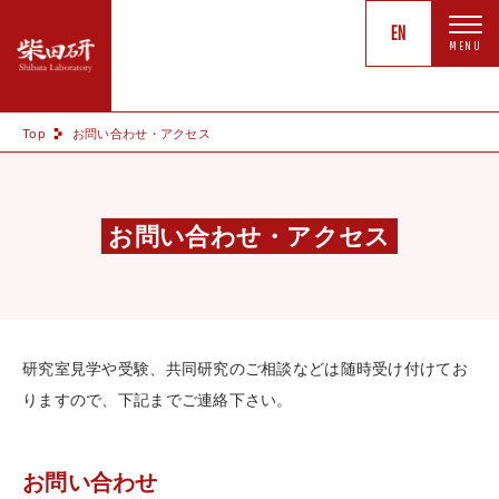
Skip
EN
to
content
メ
ッ
Top
お問い合わせ・アクセス
セ
ー
ジ
お問い合わせ・アクセス
メ
ン
バ
研究室見学や受験、共同研究のご相談などは随時受け付けてお
りますので、下記までご連絡下さい。
研
究
紹
お問い合わせ