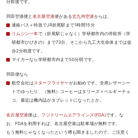
分前後です。
羽田空港便と
名古屋空港
便がある
北九州空港
からは、
連絡バス＋特急でJR折尾駅まで1時間15分
リムジン一本
で（折尾駅じゃなく）学研都市内の停留所（学
研都市ひびきの）まで73分、そこから九工大生命体までは徒
歩2分程度です。
マイカーなら学研都市内まで50分弱です。
羽田便なら
航空会社は
スターフライヤー
がお勧めです。全席レザーシー
トでゆったり、（無料）コーヒーはタリーズ＋ベルギーチョ
コ、最近は機内誌がタブレットになったとか。
名古屋空港
便は、
フジドリームエアラインズ(FDA)
です。な
お、FDAを利用すれば、名古屋空港は駐車場が無料です。
もう無料じゃなくなったという噂も聞きましたので、ご注意く