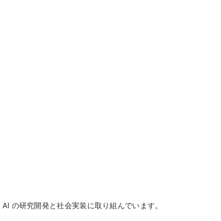
研
究
紹
介
外
部
資
金
授
業
ical AI の研究開発と社会実装に取り組んでいます。