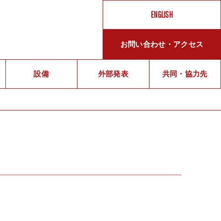
ENGLISH
お問い合わせ・アクセス
メ
設備
外部発表
ッ
共同・協力先
セ
ー
ジ
メ
ン
バ