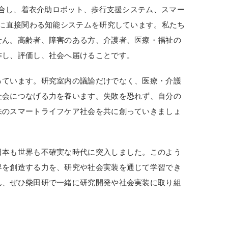
融合し、着衣介助ロボット、歩行支援システム、スマー
設
活に直接関わる知能システムを研究しています。私たち
備
せん。高齢者、障害のある方、介護者、医療・福祉の
作し、評価し、社会へ届けることです。
外
っています。研究室内の議論だけでなく、医療・介護
部
社会につなげる力を養います。失敗を恐れず、自分の
発
来のスマートライフケア社会を共に創っていきましょ
表
日本も世界も不確実な時代に突入しました。このよう
共
界を創造する力を、研究や社会実装を通じて学習でき
同・
ん、ぜひ柴田研で一緒に研究開発や社会実装に取り組
協
力