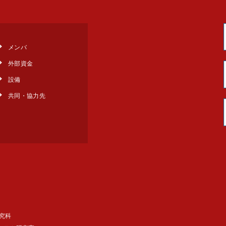
メンバ
外部資金
設備
共同・協力先
究科