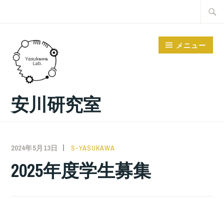
コ
検
ン
索:
テ
メニュー
ン
ツ
へ
安川研究室
ス
キ
ッ
プ
2024年5月13日
S-YASUKAWA
2025年度学生募集