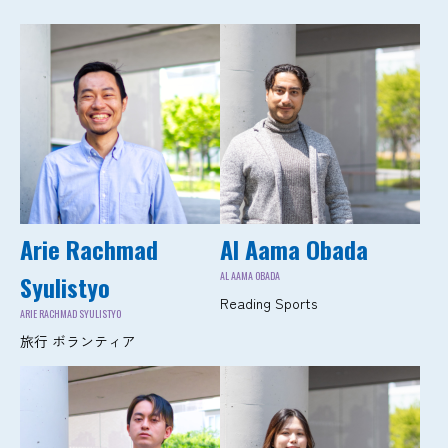
Arie Rachmad
Al Aama Obada
AL AAMA OBADA
Syulistyo
Reading Sports
ARIE RACHMAD SYULISTYO
旅行 ボランティア