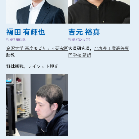
福田 有輝也
吉元 裕真
YUKIYA FUKUDA
YUMA YOSHIMOTO
金沢大学 高度モビリティ研究所
客員研究員，
北九州工業高等専
助教
門学校 講師
野球観戦，テイワット観光