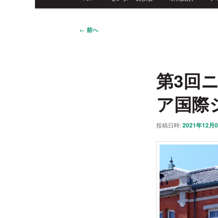
イ
ン
メ
投
←
前へ
ニ
稿
ュ
ナ
ー
ビ
第3回
ゲ
ー
ア国際
シ
ョ
ン
投稿日時:
2021年12月