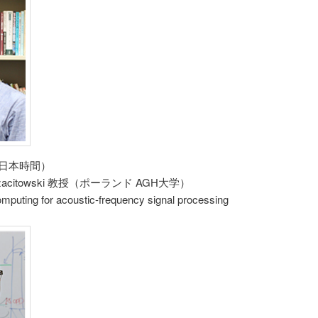
:45（日本時間）
zacitowski 教授（ポーランド AGH大学）
uting for acoustic-frequency signal processing