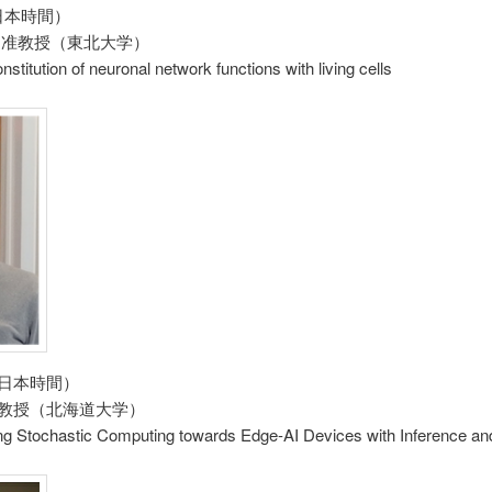
15（日本時間）
 准教授（東北大学）
stitution of neuronal network functions with living cells
:00（日本時間）
 教授（北海道大学）
tochastic Computing towards Edge-AI Devices with Inference and 