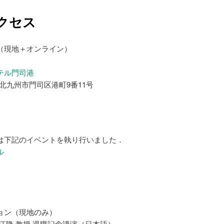
クセス
（現地＋オンライン）
テル門司港
福岡県北九州市門司区港町9番11号
は下記のイベントを執り行いました．
ル
ョン（現地のみ）
江隆 教授 退職記念講演（日本語）