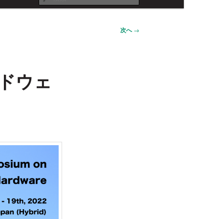
索
次へ
→
ードウェ