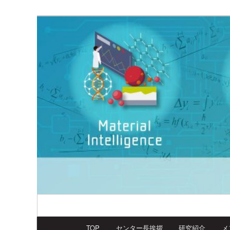
メ
Research Center for Neuromorphic AI Har
イ
ン
Neumorph Center
コ
ン
テ
ン
ツ
へ
移
動
メ
TOP
センター長挨拶
研究紹介
メ