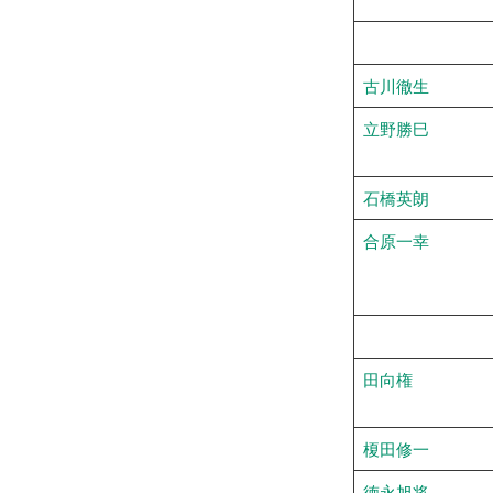
古川徹生
立野勝巳
石橋英朗
合原一幸
田向権
榎田修一
徳永旭将