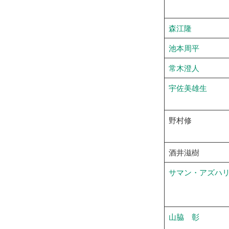
森江隆
池本周平
常木澄人
宇佐美雄生
野村修
酒井滋樹
サマン・アズハ
山脇 彰