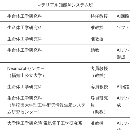
マテリアル知能AIシステム班
生命体工学研究科
特任教授
AI回
生命体工学研究科
准教授
ソフト
生命体工学研究科
准教授
生命体工学研究科
助教
AIデ
形成
Neumorphセンター
客員教授
（福知山公立大学）
（教授）
生命体工学研究科
客員教授
AI回
リ
生命体工学研究科
客員研究
AIデ
（早稲田大学理工学術院情報生産システ
員
成
ム研究センター）
（助教）
大学院工学研究院 電気電子工学研究系
准教授
AIデ
成