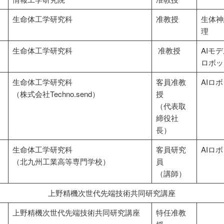
生命体工学研究科
准教授
生体神
理
生命体工学研究科
准教授
AIモ
ロボッ
生命体工学研究科
客員准教
AIロ
（株式会社Techno.send）
授
（代表取
締役社
長）
生命体工学研究科
客員研究
AIロ
（北九州工業高等専門学校）
員
（講師）
上野精機次世代先端技術共同研究講座
上野精機次世代先端技術共同研究講座
特任准教