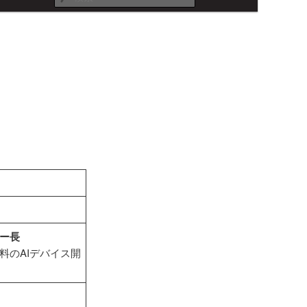
索
ー長
料のAIデバイス開