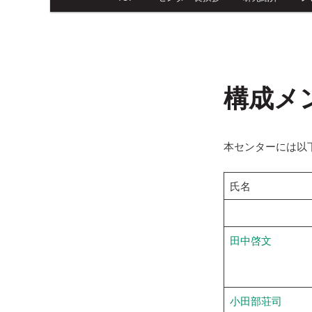
イ
ン
メ
ニ
ュ
構成メ
ー
本センターには以
氏名
田中啓文
小田部荘司