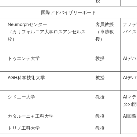
授
国際アドバイザリーボード
Neumorphセンター
客員教授
ナノデ
（カリフォルニア大学ロスアンゼルス
（卓越教
バイス
校）
授）
トゥエンテ大学
教授
AIデ
AGH科学技術大学
教授
AIデ
シドニー大学
教授
AIマ
タの開
カタルーニャ工科大学
教授
AI回
トリノ工科大学
教授