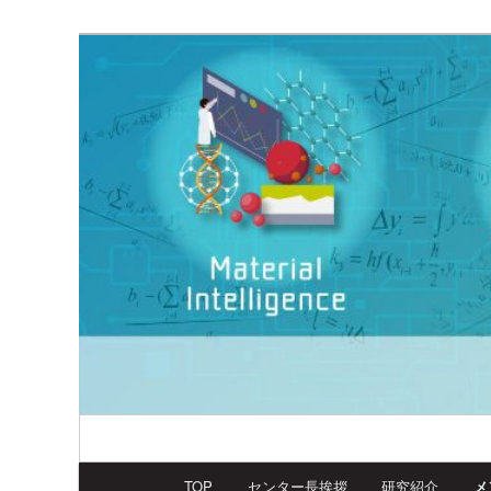
メ
Research Center for Neuromorphic AI Har
イ
ン
Neumorph Center
コ
ン
テ
ン
ツ
へ
移
動
メ
TOP
センター長挨拶
研究紹介
メ