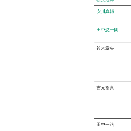
安川真輔
田中悠一朗
鈴木章央
吉元裕真
田中一路