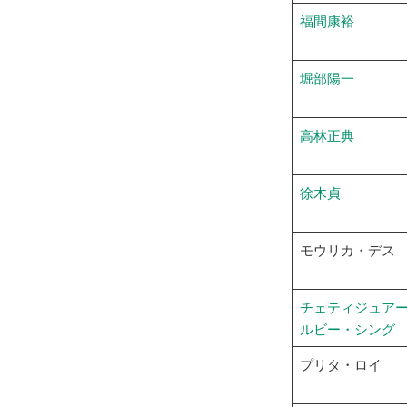
福間康裕
堀部陽一
高林正典
徐木貞
モウリカ・デス
チ
ェティジュア
ルビー・シング
プリタ・ロイ